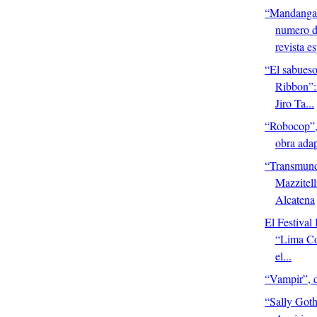
“Mandanga
numero d
revista es
“El sabueso
Ribbon”:
Jiro Ta...
“Robocop”, 
obra adap
“Transmund
Mazzitel
Alcatena
El Festival 
“Lima Co
el...
“Vampir”, 
“Sally Goth