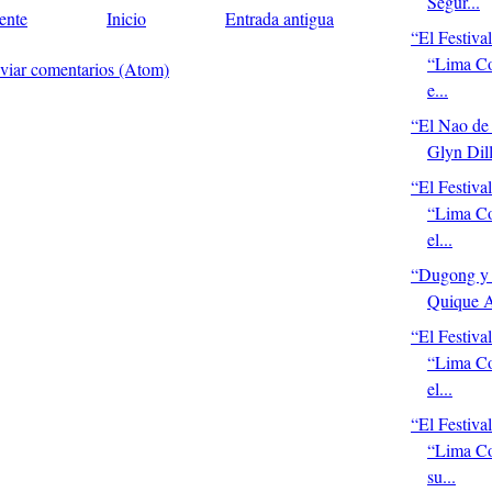
Segur...
ente
Inicio
Entrada antigua
“El Festival
“Lima Co
viar comentarios (Atom)
e...
“El Nao de
Glyn Dil
“El Festival
“Lima C
el...
“Dugong y 
Quique A
“El Festival
“Lima C
el...
“El Festival
“Lima Co
su...