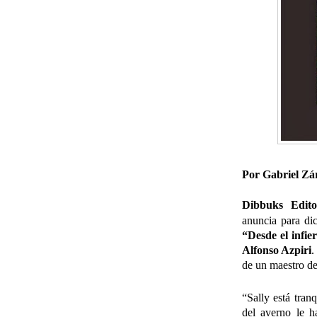
Por Gabriel Zá
Dibbuks
Edit
anuncia para dic
“Desde el infie
Alfonso Azpiri
.
de un maestro de
“Sally está tran
del averno le ha