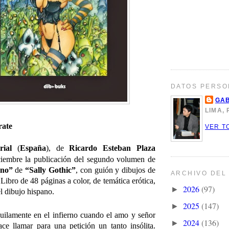
DATOS PERSO
GAB
LIMA,
rate
VER T
orial
(
España
), de
Ricardo Esteban Plaza
iembre la publicaci
ó
n del segundo volumen de
rno”
de
“Sally Gothic”
, con guión y dibujos de
ARCHIVO DEL
 Libro de 48 páginas a color, de temática erótica,
2026
(97)
►
l dibujo hispano.
2025
(147)
►
quilamente en el infierno cuando el amo y señor
2024
(136)
►
ce llamar para una petición un tanto insólita.