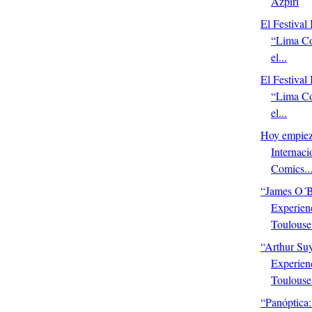
Azpiri
El Festival 
“Lima Co
el...
El Festival 
“Lima Co
el...
Hoy empieza
Internac
Comics..
“James O´B
Experien
Toulouse 
“Arthur Su
Experien
Toulouse 
“Panóptica: