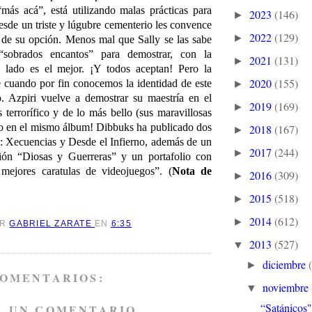
más acá”, está utilizando malas prácticas para
2023
(146)
►
esde un triste y lúgubre cementerio les convence
2022
(129)
►
 de su opción. Menos mal que Sally se las sabe
“sobrados encantos” para demostrar, con la
2021
(131)
►
u lado es el mejor. ¡Y todos aceptan! Pero la
2020
(155)
ce cuando por fin conocemos la identidad de este
►
o. Azpiri vuelve a demostrar su maestría en el
2019
(169)
►
 terrorífico y de lo más bello (sus maravillosas
do en el mismo álbum! Dibbuks ha publicado dos
2018
(167)
►
: Xecuencias y Desde el Infierno, además de un
2017
(244)
►
ación “Diosas y Guerreras” y un portafolio con
mejores caratulas de videojuegos”. (
Nota de
2016
(309)
►
2015
(518)
►
2014
(612)
►
OR
GABRIEL ZARATE
EN
6:35
2013
(527)
▼
diciembre
►
COMENTARIOS:
noviembre
▼
“Satánicos"
R UN COMENTARIO