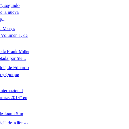
”, segundo
e la nueva
p...
. Mary's
 Volumen 1, de
de Frank Miller,
tada por Ste...
o”, de Eduardo
li y Quique
Internacional
mics 2013” en
de Joann Sfar
ic”, de Alfonso