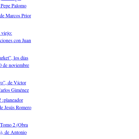
 Pepe Palomo
 de Marcos Prior
 viejo:
ciones con Juan
ket”, los días
0 de noviembre
o”, de Víctor
arlos Giménez
 ¡planeador
 de Jesús Romero
 Tomo 2 (Obra
), de Antonio