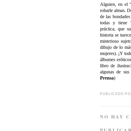
Alguien, en el “
robarle almas. D
de las bondades
todas y tiene 
práctica, que s
historia se tuer
misterioso sujet
dibujo de lo más
mujeres). ¡Y to
álbumes eróticos
libro de ilustr
algunas de sus 
Prensa
)
PUBLICADO P
NO HAY 
PUBLICA