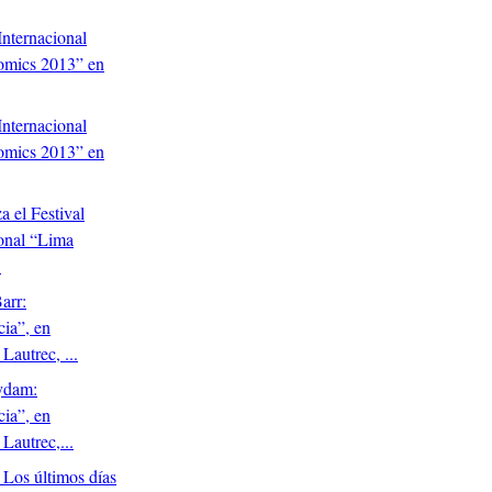
Internacional
mics 2013” en
Internacional
mics 2013” en
 el Festival
ional “Lima
.
arr:
cia”, en
Lautrec, ...
ydam:
cia”, en
Lautrec,...
 Los últimos días