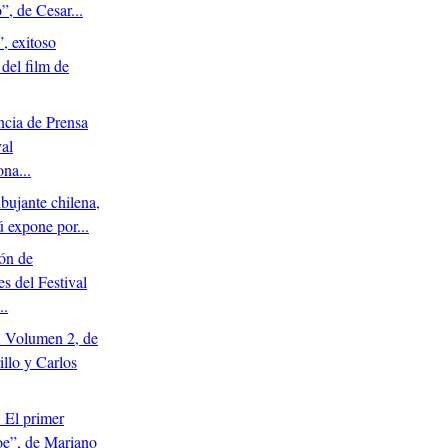
o”, de Cesar...
, exitoso
 del film de
ncia de Prensa
val
ona...
ibujante chilena,
ú expone por...
ón de
es del Festival
..
: Volumen 2, de
illo y Carlos
 El primer
oe”, de Mariano