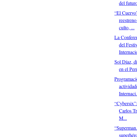
del futur
“El Cuervo”
reestreno
culto, ...
La Confere
del Festi
Internaci
Sol Díaz, d
en el Per
Programaci
actividad
Internaci.
“Cybersix”
Carlos Tr
M...
“Superman.
superhér