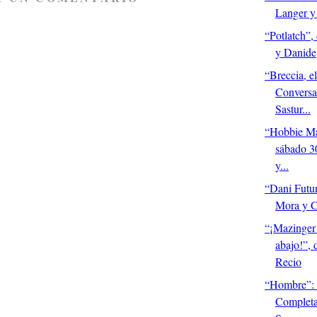
Langer y
“Potlatch”,
y Danide
“Breccia, el
Conversa
Sastur...
“Hobbie Mar
sábado 3
y...
“Dani Futur
Mora y C
“¡Mazinger!
abajo!”,
Recio
“Hombre”:
Completa