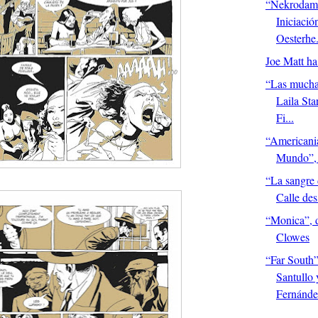
“Nekrodam
Iniciació
Oesterhe.
Joe Matt ha
“Las mucha
Laila St
Fi...
“Americani
Mundo”, 
“La sangre 
Calle des
“Monica”, 
Clowes
“Far South”
Santullo
Fernánde