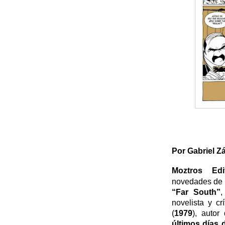
Por Gabriel Z
Moztros Edit
novedades de o
“Far South”
,
novelista y c
(
1979
), autor
últimos días 