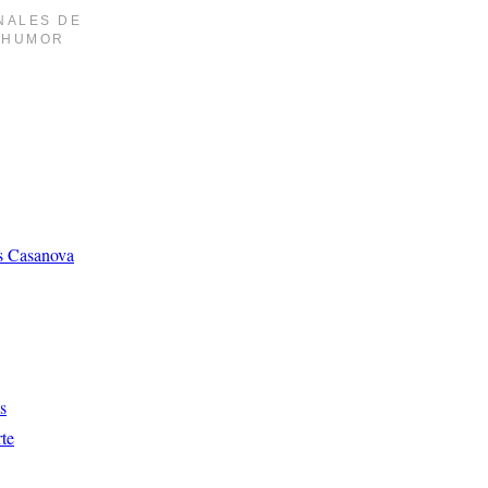
NALES DE
Y HUMOR
os Casanova
s
te