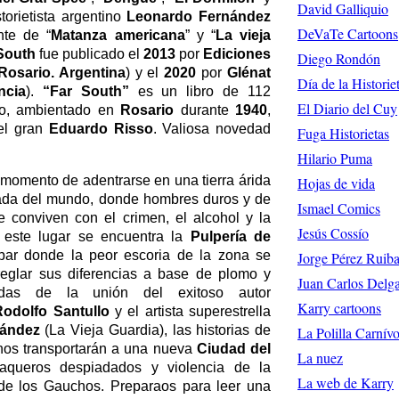
David Galliquio
storietista argentino
Leonardo Fernández
DeVaTe Cartoons
nte de “
Matanza americana
” y “
La vieja
South
fue publicado el
2013
por
Ediciones
Diego Rondón
Rosario. Argentina
) y el
2020
por
Glénat
Día de la Historie
ncia
).
“Far South”
es un libro de 112
El Diario del Cuy
no, ambientado en
Rosario
durante
1940
,
el gran
Eduardo Risso
. Valiosa novedad
Fuga Historietas
Hilario Puma
 momento de adentrarse en una tierra árida
Hojas de vida
ejada del mundo, donde hombres duros y de
Ismael Comics
e conviven con el crimen, el alcohol y la
Jesús Cossío
 este lugar se encuentra la
Pulpería de
bar donde la peor escoria de la zona se
Jorge Pérez Ruiba
reglar sus diferencias a base de plomo y
Juan Carlos Delg
idas de la unión del exitoso autor
Karry cartoons
Rodolfo Santullo
y el artista superestrella
nández
(La Vieja Guardia), las historias de
La Polilla Carnív
os transportarán a una nueva
Ciudad del
La nuez
queros despiadados y violencia de la
La web de Karry
a de los Gauchos. Preparaos para leer una