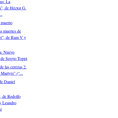
us: La
n”, de Héctor G.
..
 muerto
s muertes de
arr”, de Ram V y
a: Nuevo
de Sergio Toppi
de las cerezas 2.
 Martyrs” (“...
de Daniel
, de Rodolfo
 y Leandro
z