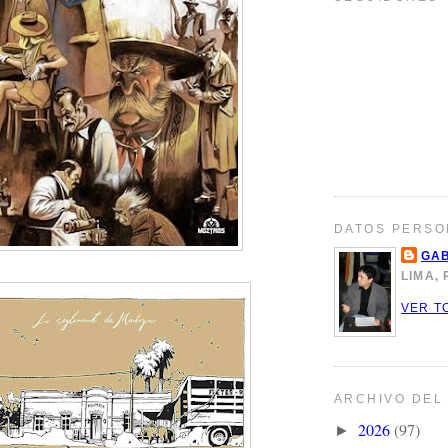
DATOS PERSO
GAB
LIMA,
VER T
ARCHIVO DEL
2026
(97)
►