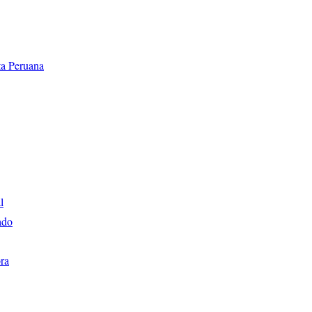
ta Peruana
l
ado
ora