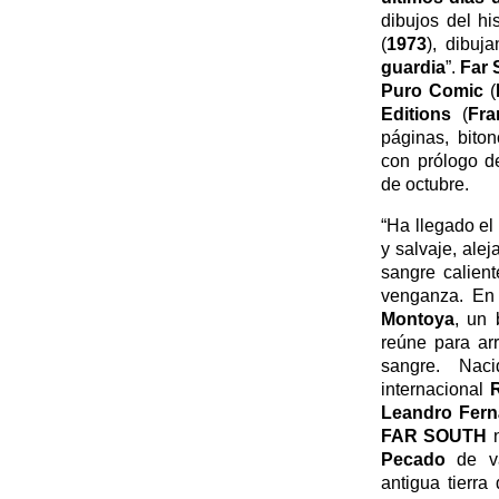
dibujos del hi
(
1973
), dibuja
guardia
”.
Far 
Puro Comic
(
Editions
(
Fra
páginas, bito
con prólogo d
de octubre.
“Ha llegado el
y salvaje, al
sangre calient
venganza. En
Montoya
, un 
reúne para ar
sangre. Nac
internacional
Leandro Fer
FAR SOUTH
n
Pecado
de va
antigua tierr