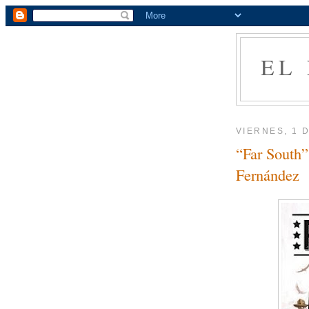
EL
VIERNES, 1 
“Far South”
Fernández