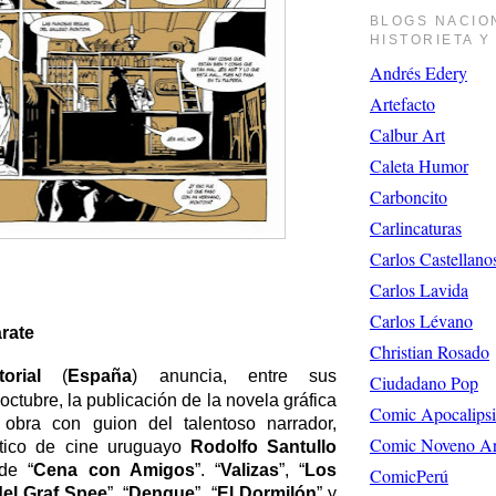
BLOGS NACIO
HISTORIETA 
Andrés Edery
Artefacto
Calbur Art
Caleta Humor
Carboncito
Carlincaturas
Carlos Castellan
Carlos Lavida
Carlos Lévano
árate
Christian Rosado
orial
(
España
) anuncia, entre sus
Ciudadano Pop
ctubre, la publicación de la novela gráfica
Comic Apocalipsi
obra con guion del talentoso narrador,
Comic Noveno Ar
rítico de cine uruguayo
Rodolfo Santullo
 de “
Cena con Amigos
”. “
Valizas
”, “
Los
ComicPerú
del Graf Spee
”, “
Dengue
”, “
El Dormilón
”
y