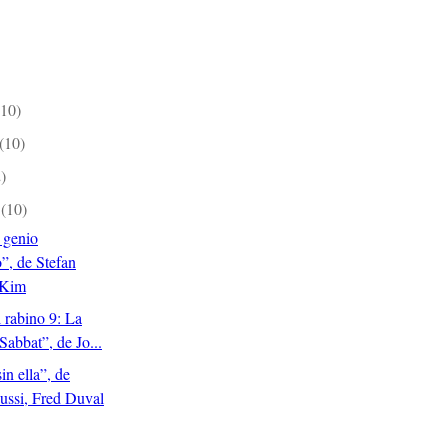
(10)
(10)
)
e
(10)
 genio
”, de Stefan
 Kim
l rabino 9: La
 Sabbat”, de Jo...
in ella”, de
ussi, Fred Duval