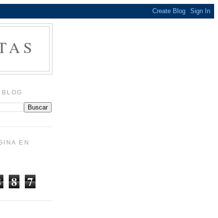
TAS
 BLOG
GINA EN
8
8
7