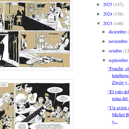
2025
(147)
►
2024
(136)
►
2023
(146)
▼
diciembre
►
noviembre
►
octubre
(12
►
septiembr
▼
“Fouché, el
tenebroso
Zweig y
“El gato de
reina del
“Un avión s
Michel B
y...